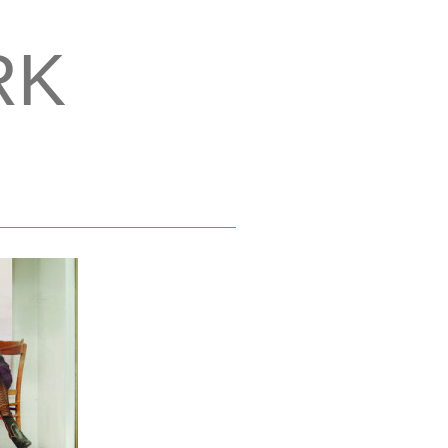
RK
RK