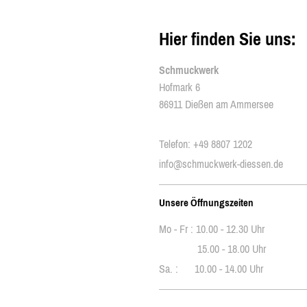
Hier finden Sie uns:
Schmuckwerk
Hofmark 6
86911 Dießen am Ammersee
Telefon: +49 8807 1202
info@schmuckwerk-diessen.de
Unsere Öffnungszeiten
Mo - Fr : 10.00 - 12.30 Uhr
15.00 - 18.00 Uhr
Sa. : 10.00 - 14.00 Uhr